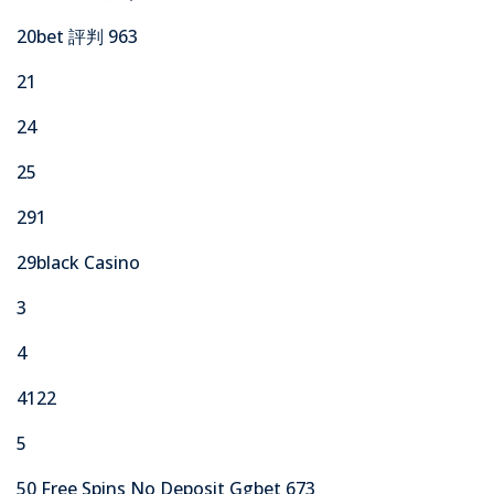
20bet 評判 963
21
24
25
291
29black Casino
3
4
4122
5
50 Free Spins No Deposit Ggbet 673