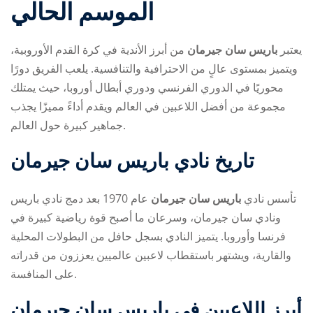
الموسم الحالي
يعتبر
باريس سان جيرمان
من أبرز الأندية في كرة القدم الأوروبية،
ويتميز بمستوى عالٍ من الاحترافية والتنافسية. يلعب الفريق دورًا
محوريًا في الدوري الفرنسي ودوري أبطال أوروبا، حيث يمتلك
مجموعة من أفضل اللاعبين في العالم ويقدم أداءً مميزًا يجذب
ry
جماهير كبيرة حول العالم.
تاريخ نادي باريس سان جيرمان
تأسس نادي
باريس سان جيرمان
عام 1970 بعد دمج نادي باريس
ونادي سان جيرمان، وسرعان ما أصبح قوة رياضية كبيرة في
فرنسا وأوروبا. يتميز النادي بسجل حافل من البطولات المحلية
والقارية، ويشتهر باستقطاب لاعبين عالميين يعززون من قدراته
على المنافسة.
أبرز اللاعبين في باريس سان جيرمان