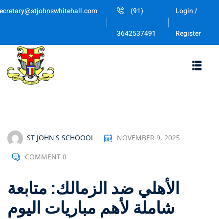
Skip
ecretary@stjohnswhitehall.com
(91)
Login /
to
Sign in
Sign up
content
Register
3642537491
Sign in
Don’t have an account?
Sign up
ST JOHN'S SCHOOOL
NOVEMBER 9, 2025
COMMENT 0
Lost your password
Remember me
الأهلي ضد الزمالك: متابعة
شاملة لأهم مباريات اليوم