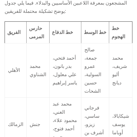
المشجعون بمعرفة اللاعبين الأساسيين والبدلاء. فيما يلي جدول
يوضح تشكيلة محتملة للفريقين:
خط
حارس
خط الوسط
خط الدفاع
الفريق
الهجوم
المرمى
صالح
محمد
جمعة،
أحمد فتحي،
شريف،
عمرو
بدر بانون،
محمد
الأهلي
أليو
السولية،
علي معلول،
الشناوي
ديانج
حسين
ياسر إبراهيم
الشحات
محمد عبد
فرجاني
الغني،
شيكابالا،
ساسي،
محمود علاء،
يوسف
زيزو،
جنش
الزمالك
أحمد فتوح،
أوباما
أشرف بن
محمود