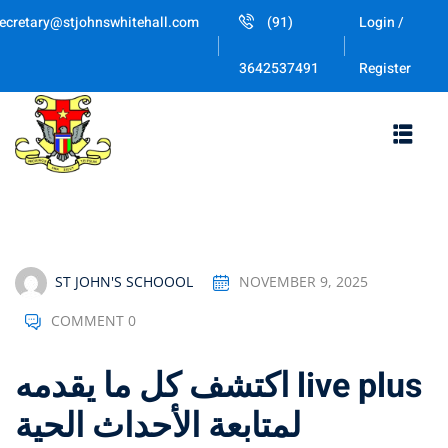
Skip
ecretary@stjohnswhitehall.com
(91)
Login /
to
Sign in
Sign up
content
Register
3642537491
Sign in
Don’t have an account?
Sign up
ST JOHN'S SCHOOOL
NOVEMBER 9, 2025
COMMENT 0
Lost your password
Remember me
اكتشف كل ما يقدمه live plus
لمتابعة الأحداث الحية