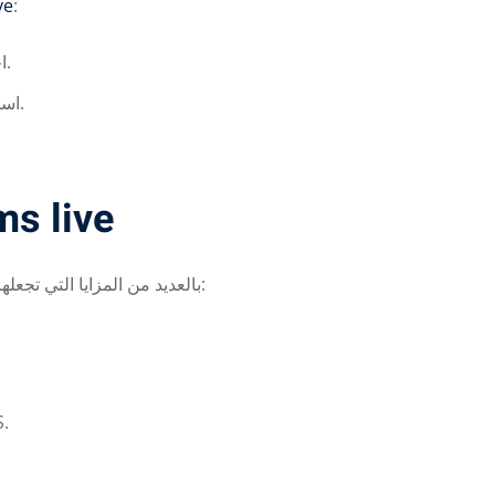
ve
:
اختر رقمًا افتراضيًا من قائمة الأرقام المتاحة على الموقع.
استخدم الرقم في عملية التسجيل أو التحقق التي ترغب بها.
ive sms live
بالعديد من المزايا التي تجعلها الخيار الأمثل للمستخدمين:
إمكاني SMS.