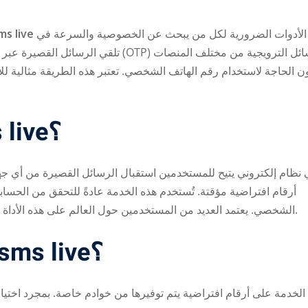
ms live
من الأدوات الضرورية لكل من يبحث عن الخصوصية والسرعة في
Lost your password?
Remember me
) أو الرسائل الترويجية من مختلف المنصات
ن الحاجة لاستخدام رقم الهاتف الشخصي. تعتبر هذه الطريقة مثالية لل
ما هي خدمة receive sms live؟
أرقام افتراضية مؤقتة. تُستخدم هذه الخدمة عادةً للتحقق من الحس
الشخصي. يعتمد العديد من المستخدمين حول العالم على هذه الأداة لحماية بياناتهم الشخصية وتجنب الرسائل غير المرغوب فيها.
كيف تعمل خدمة receive sms live؟
 الخدمة على أرقام افتراضية يتم توفيرها من خوادم خاصة. بمجرد اختي