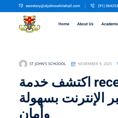
Skip
secretary@stjohnswhitehall.com
(91) 36425
to
content
Home
About Us
Academi
ST JOHN'S SCHOOOL
NOVEMBER 9, 2025
اكتشف خدمة receive sms live لتلقي
ر الإنترنت بسهولة
وأمان