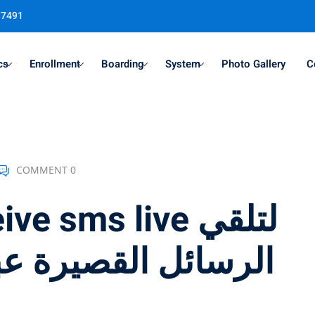
37491
cs
Enrollment
Boarding
System
Photo Gallery
C
Sign in
Sign up
COMMENT 0
Sign in
Don’t have an account?
Sign up
الرسائل القصيرة عب