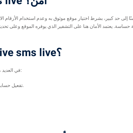
هل استخدام receive sms live آمن؟
 حساسة. يعتمد الأمان هنا على التشفير الذي يوفره الموقع وعلى تحديثا
متى تحتاج إلى خدمة receive sms live؟
في العديد من المواقف مثل:
تفعيل حسابات وسائل التواصل الاجتماعي مثل فيسبوك أو إنستجرام.