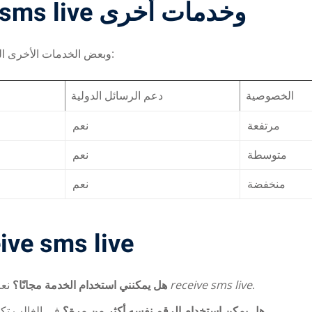
مقارنة بين خدمة receive sms live وخدمات أخرى
وبعض الخدمات الأخرى المشابهة:
الخصوصية
دعم الرسائل الدولية
مرتفعة
نعم
متوسطة
نعم
منخفضة
نعم
الأسئلة ا receive sms live
هل يمكنني استخدام الخدمة مجانًا؟
نعم، هناك مواقع توفر أرقامًا مجانية لاستقبال الرسائل عبر
receive sms live
.
في الغالب تكون الأرقام مؤقتة، ويمكن استخدامها لفترة محدودة فقط.
هل يمكن استخدام الرقم نفسه أكثر من مرة؟