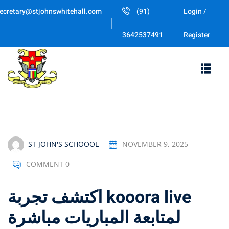
Skip
ecretary@stjohnswhitehall.com
(91)
Login /
to
Sign in
Sign up
content
Register
3642537491
Sign in
Don’t have an account?
Sign up
ST JOHN'S SCHOOOL
NOVEMBER 9, 2025
COMMENT 0
Lost your password
Remember me
اكتشف تجربة kooora live
لمتابعة المباريات مباشرة