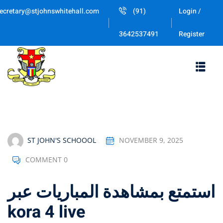
Skip
ecretary@stjohnswhitehall.com
(91)
Login /
to
Sign in
Sign up
content
Register
3642537491
Sign in
Don’t have an account?
Sign up
ST JOHN'S SCHOOOL
NOVEMBER 9, 2025
COMMENT 0
Lost your password
Remember me
استمتع بمشاهدة المباريات عبر
kora 4 live