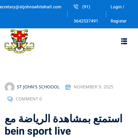
Skip
ecretary@stjohnswhitehall.com
(91)
Login /
to
Sign in
Sign up
content
Register
3642537491
Sign in
Don’t have an account?
Sign up
ST JOHN'S SCHOOOL
NOVEMBER 9, 2025
COMMENT 0
Lost your password
Remember me
استمتع بمشاهدة الرياضة مع
bein sport live