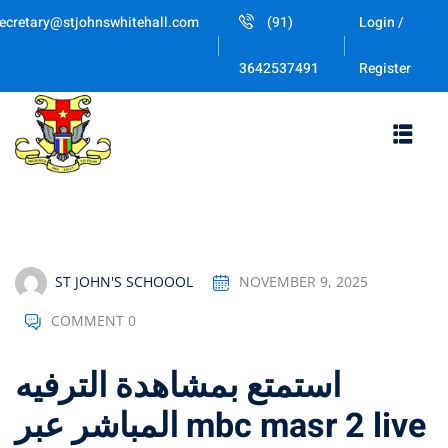
Skip
ecretary@stjohnswhitehall.com
(91)
Login /
to
Sign in
Sign up
content
Register
3642537491
Sign in
Don’t have an account?
Sign up
ST JOHN'S SCHOOOL
NOVEMBER 9, 2025
COMMENT 0
Lost your password
Remember me
استمتع بمشاهدة الترفيه
المباشر عبر mbc masr 2 live