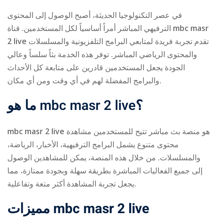
في عصر التكنولوجيا الحديثة، أصبح الوصول إلى المحتوى
الترفيهي المباشر أمراً أساسياً لكل المستخدمين. قناة
mbc masr
2 live
تقدم تجربة فريدة لمتابعي البرامج التلفزيونية والمسلسلات
والمحتوى الرياضي المباشر. توفر هذه الخدمة بثاً سلساً وعالي
الجودة يجعل المستخدمين قادرين على متابعة كل الأحداث
والبرامج المفضلة لهم في أي وقت ومن أي مكان.
ry
ما هو
mbc masr 2 live
؟
mbc masr 2 live
هو منصة بث مباشر تتيح للمستخدمين مشاهدة
محتوى متنوع يشمل البرامج الترفيهية، الأخبار، الرياضة،
والمسلسلات. من خلال هذه المنصة، يمكن للمشاهدين الوصول
إلى جميع الفعاليات المباشرة بطريقة سهلة وبجودة ممتازة، مما
يجعل تجربة المشاهدة أكثر متعة وتفاعلية.
مميزات
mbc masr 2 live