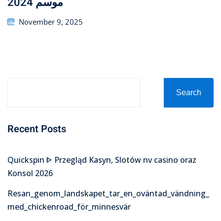
موسم 2024
Posted
November 9, 2025
on
Search
Recent Posts
Quickspin ᐈ Przegląd Kasyn, Slotów nv casino oraz
Konsol 2026
Resan_genom_landskapet_tar_en_oväntad_vändning_
med_chickenroad_för_minnesvär