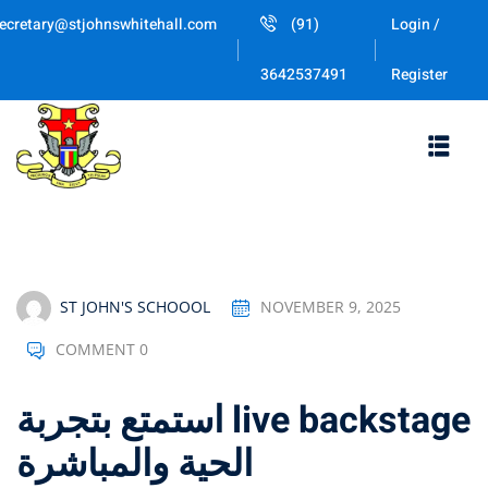
Skip
ecretary@stjohnswhitehall.com
(91)
Login /
to
Sign in
Sign up
content
Register
3642537491
Sign in
Don’t have an account?
Sign up
ST JOHN'S SCHOOOL
NOVEMBER 9, 2025
COMMENT 0
Lost your password
Remember me
استمتع بتجربة live backstage
الحية والمباشرة