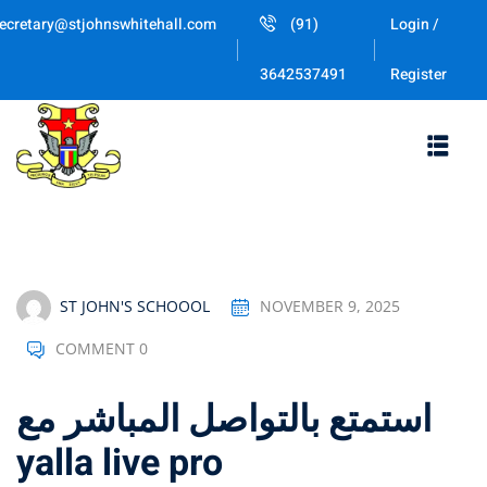
Skip
ecretary@stjohnswhitehall.com
(91)
Login /
to
Sign in
Sign up
content
Register
3642537491
Sign in
Don’t have an account?
Sign up
ST JOHN'S SCHOOOL
NOVEMBER 9, 2025
COMMENT 0
Lost your password
Remember me
استمتع بالتواصل المباشر مع
yalla live pro