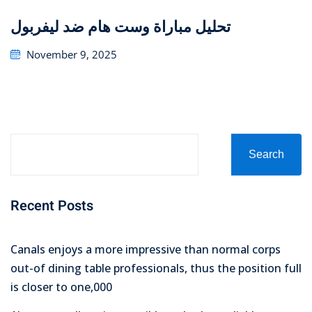
تحليل مباراة وست هام ضد ليفربول
Posted
November 9, 2025
on
Search
Recent Posts
Canals enjoys a more impressive than normal corps
out-of dining table professionals, thus the position full
is closer to one,000