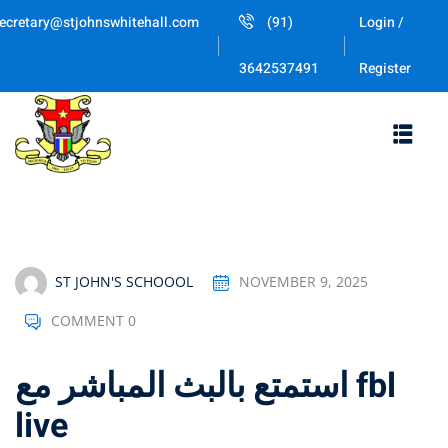
Skip
ecretary@stjohnswhitehall.com
(91)
Login /
to
Sign in
Sign up
content
Register
3642537491
Sign in
Don’t have an account?
Sign up
ST JOHN'S SCHOOOL
NOVEMBER 9, 2025
COMMENT 0
Lost your password
Remember me
استمتع بالبث المباشر مع fbl
live