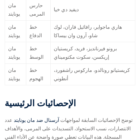
حارس
مان
ديفيد دي خيا
المرمى
يونايتد
هاري ماجواير، رافائيل فاران، لوك
خط
مان
شاو، آرون وان بيساكا
الدفاع
يونايتد
برونو فيرنانديز، فريد، كريستيان
خط
مان
إريكسن، سكوت مكتوميناي
الوسط
يونايتد
كريستيانو رونالدو، ماركوس راشفورد،
خط
مان
أنطوني
الهجوم
يونايتد
الإحصائيات الرئيسية
توضح الإحصائيات السابقة لمواجهات
آرسنال ضد مان يونايتد
عدد
الانتصارات، نسب الاستحواذ، التسديدات على المرمى، والأهداف
المسجلة. هذه البيانات تعطي صورة واضحة عن الأداء الفني