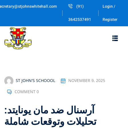
Skip
ecretary@stjohnswhitehall.com
(91)
Login /
to
Sign in
Sign up
content
Register
3642537491
Sign in
Don’t have an account?
Sign up
ST JOHN'S SCHOOOL
NOVEMBER 9, 2025
COMMENT 0
Lost your password
Remember me
آرسنال ضد مان يونايتد:
تحليلات وتوقعات شاملة