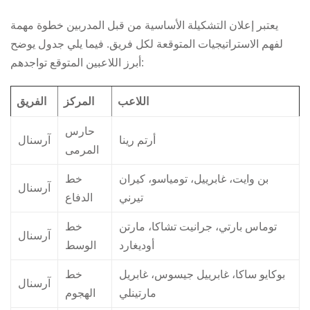
يعتبر إعلان التشكيلة الأساسية من قبل المدربين خطوة مهمة
لفهم الاستراتيجيات المتوقعة لكل فريق. فيما يلي جدول يوضح
أبرز اللاعبين المتوقع تواجدهم:
اللاعب
المركز
الفريق
حارس
أرتم رينا
آرسنال
المرمى
بن وايت، غابرييل، تومياسو، كيران
خط
آرسنال
تيرني
الدفاع
توماس بارتي، جرانيت تشاكا، مارتن
خط
آرسنال
أوديغارد
الوسط
بوكايو ساكا، غابرييل جيسوس، غابريل
خط
آرسنال
مارتينلي
الهجوم