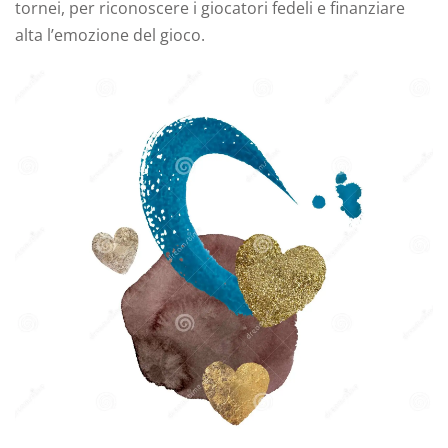
tornei, per riconoscere i giocatori fedeli e finanziare
alta l’emozione del gioco.