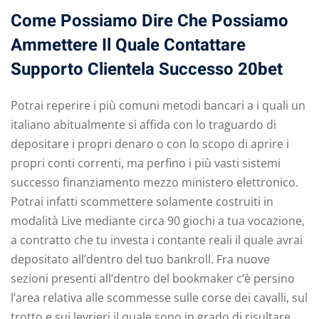
Come Possiamo Dire Che Possiamo
Ammettere Il Quale Contattare
Supporto Clientela Successo 20bet
Potrai reperire i più comuni metodi bancari a i quali un
italiano abitualmente si affida con lo traguardo di
depositare i propri denaro o con lo scopo di aprire i
propri conti correnti, ma perfino i più vasti sistemi
successo finanziamento mezzo ministero elettronico.
Potrai infatti scommettere solamente costruiti in
modalità Live mediante circa 90 giochi a tua vocazione,
a contratto che tu investa i contante reali il quale avrai
depositato all’dentro del tuo bankroll. Fra nuove
sezioni presenti all’dentro del bookmaker c’è persino
l’area relativa alle scommesse sulle corse dei cavalli, sul
trotto e sui levrieri il quale sono in grado di risultare