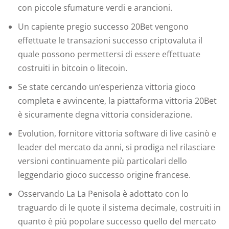
con piccole sfumature verdi e arancioni.
Un capiente pregio successo 20Bet vengono
effettuate le transazioni successo criptovaluta il
quale possono permettersi di essere effettuate
costruiti in bitcoin o litecoin.
Se state cercando un’esperienza vittoria gioco
completa e avvincente, la piattaforma vittoria 20Bet
è sicuramente degna vittoria considerazione.
Evolution, fornitore vittoria software di live casinò e
leader del mercato da anni, si prodiga nel rilasciare
versioni continuamente più particolari dello
leggendario gioco successo origine francese.
Osservando La La Penisola è adottato con lo
traguardo di le quote il sistema decimale, costruiti in
quanto è più popolare successo quello del mercato