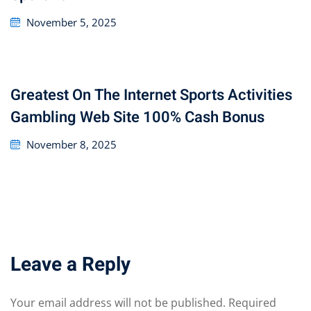
Posted
November 5, 2025
on
Greatest On The Internet Sports Activities
Gambling Web Site 100% Cash Bonus
Posted
November 8, 2025
on
Leave a Reply
Your email address will not be published.
Required