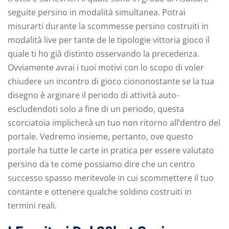
seguite persino in modalità simultanea. Potrai
misurarti durante la scommesse persino costruiti in
modalità live per tante de le tipologie vittoria gioco il
quale ti ho già distinto osservando la precedenza.
Ovviamente avrai i tuoi motivi con lo scopo di voler
chiudere un incontro di gioco ciononostante se la tua
disegno è arginare il periodo di attività auto-
escludendoti solo a fine di un periodo, questa
scorciatoia implicherà un tuo non ritorno all’dentro del
portale. Vedremo insieme, pertanto, ove questo
portale ha tutte le carte in pratica per essere valutato
persino da te come possiamo dire che un centro
successo spasso meritevole in cui scommettere il tuo
contante e ottenere qualche soldino costruiti in
termini reali.