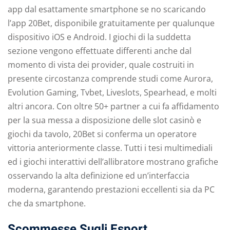
app dal esattamente smartphone se no scaricando
l’app 20Bet, disponibile gratuitamente per qualunque
dispositivo iOS e Android. I giochi di la suddetta
sezione vengono effettuate differenti anche dal
momento di vista dei provider, quale costruiti in
presente circostanza comprende studi come Aurora,
Evolution Gaming, Tvbet, Liveslots, Spearhead, e molti
altri ancora. Con oltre 50+ partner a cui fa affidamento
per la sua messa a disposizione delle slot casinò e
giochi da tavolo, 20Bet si conferma un operatore
vittoria anteriormente classe. Tutti i tesi multimediali
ed i giochi interattivi dell’allibratore mostrano grafiche
osservando la alta definizione ed un’interfaccia
moderna, garantendo prestazioni eccellenti sia da PC
che da smartphone.
Scommesse Sugli Esport