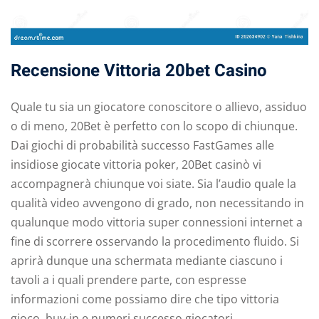
Recensione Vittoria 20bet Casino
Quale tu sia un giocatore conoscitore o allievo, assiduo
o di meno, 20Bet è perfetto con lo scopo di chiunque.
Dai giochi di probabilità successo FastGames alle
insidiose giocate vittoria poker, 20Bet casinò vi
accompagnerà chiunque voi siate. Sia l’audio quale la
qualità video avvengono di grado, non necessitando in
qualunque modo vittoria super connessioni internet a
fine di scorrere osservando la procedimento fluido. Si
aprirà dunque una schermata mediante ciascuno i
tavoli a i quali prendere parte, con espresse
informazioni come possiamo dire che tipo vittoria
gioco, buy-in e numeri successo giocatori.