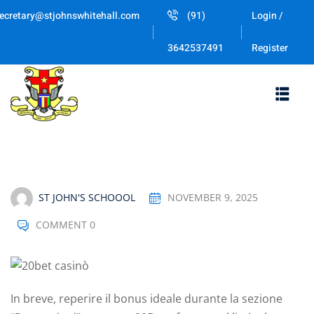
Skip
ecretary@stjohnswhitehall.com
(91)
Login /
to
Sign in
Sign up
content
Register
3642537491
Sign in
Don’t have an account?
Sign up
ST JOHN'S SCHOOOL
NOVEMBER 9, 2025
COMMENT 0
Lost your password
Remember me
In breve, reperire il bonus ideale durante la sezione