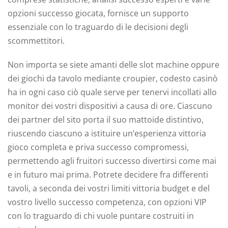
opzioni successo giocata, fornisce un supporto
essenziale con lo traguardo di le decisioni degli
scommettitori.
Non importa se siete amanti delle slot machine oppure
dei giochi da tavolo mediante croupier, codesto casinò
ha in ogni caso ciò quale serve per tenervi incollati allo
monitor dei vostri dispositivi a causa di ore. Ciascuno
dei partner del sito porta il suo mattoide distintivo,
riuscendo ciascuno a istituire un’esperienza vittoria
gioco completa e priva successo compromessi,
permettendo agli fruitori successo divertirsi come mai
e in futuro mai prima. Potrete decidere fra differenti
tavoli, a seconda dei vostri limiti vittoria budget e del
vostro livello successo competenza, con opzioni VIP
con lo traguardo di chi vuole puntare costruiti in