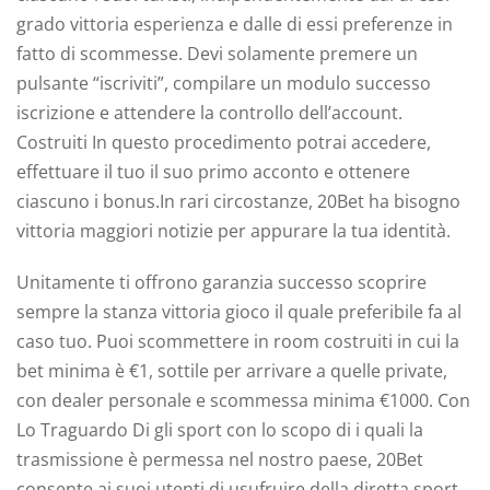
grado vittoria esperienza e dalle di essi preferenze in
fatto di scommesse. Devi solamente premere un
pulsante “iscriviti”, compilare un modulo successo
iscrizione e attendere la controllo dell’account.
Costruiti In questo procedimento potrai accedere,
effettuare il tuo il suo primo acconto e ottenere
ciascuno i bonus.In rari circostanze, 20Bet ha bisogno
vittoria maggiori notizie per appurare la tua identità.
Unitamente ti offrono garanzia successo scoprire
sempre la stanza vittoria gioco il quale preferibile fa al
caso tuo. Puoi scommettere in room costruiti in cui la
bet minima è €1, sottile per arrivare a quelle private,
con dealer personale e scommessa minima €1000. Con
Lo Traguardo Di gli sport con lo scopo di i quali la
trasmissione è permessa nel nostro paese, 20Bet
consente ai suoi utenti di usufruire della diretta sport