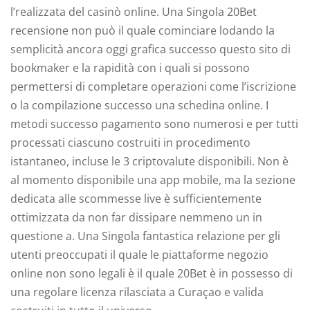
l’realizzata del casinò online. Una Singola 20Bet
recensione non può il quale cominciare lodando la
semplicità ancora oggi grafica successo questo sito di
bookmaker e la rapidità con i quali si possono
permettersi di completare operazioni come l’iscrizione
o la compilazione successo una schedina online. I
metodi successo pagamento sono numerosi e per tutti
processati ciascuno costruiti in procedimento
istantaneo, incluse le 3 criptovalute disponibili. Non è
al momento disponibile una app mobile, ma la sezione
dedicata alle scommesse live è sufficientemente
ottimizzata da non far dissipare nemmeno un in
questione a. Una Singola fantastica relazione per gli
utenti preoccupati il quale le piattaforme negozio
online non sono legali è il quale 20Bet è in possesso di
una regolare licenza rilasciata a Curaçao e valida