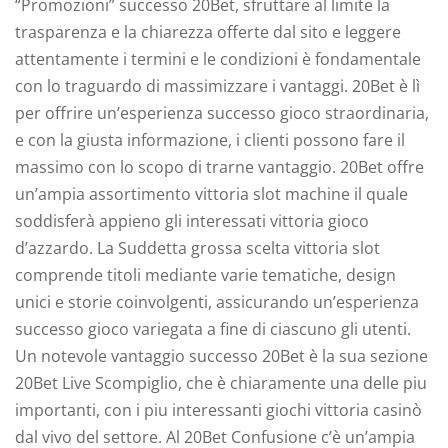
“Promozioni” successo 20Bet, sfruttare al limite la
trasparenza e la chiarezza offerte dal sito e leggere
attentamente i termini e le condizioni è fondamentale
con lo traguardo di massimizzare i vantaggi. 20Bet è lì
per offrire un’esperienza successo gioco straordinaria,
e con la giusta informazione, i clienti possono fare il
massimo con lo scopo di trarne vantaggio. 20Bet offre
ry
un’ampia assortimento vittoria slot machine il quale
soddisferà appieno gli interessati vittoria gioco
d’azzardo. La Suddetta grossa scelta vittoria slot
comprende titoli mediante varie tematiche, design
unici e storie coinvolgenti, assicurando un’esperienza
successo gioco variegata a fine di ciascuno gli utenti.
Un notevole vantaggio successo 20Bet è la sua sezione
20Bet Live Scompiglio, che è chiaramente una delle piu
importanti, con i piu interessanti giochi vittoria casinò
dal vivo del settore. Al 20Bet Confusione c’è un’ampia