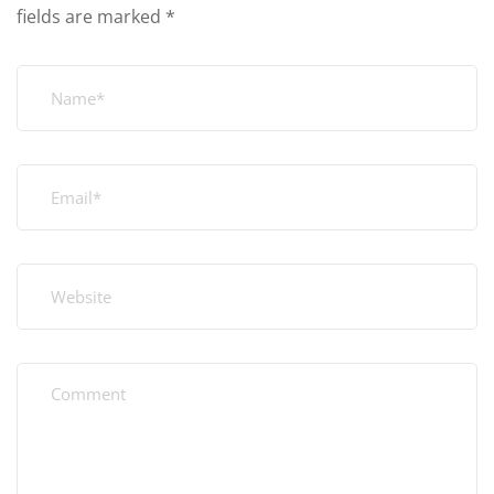
fields are marked
*