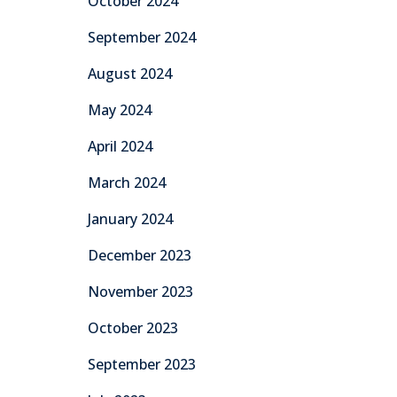
October 2024
September 2024
August 2024
May 2024
April 2024
March 2024
January 2024
December 2023
November 2023
October 2023
September 2023