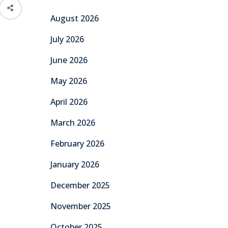
August 2026
July 2026
June 2026
May 2026
April 2026
March 2026
February 2026
January 2026
December 2025
November 2025
October 2025