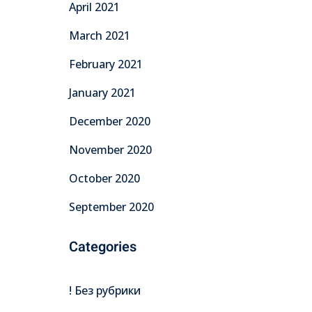
April 2021
March 2021
February 2021
January 2021
December 2020
November 2020
October 2020
September 2020
Categories
! Без рубрики