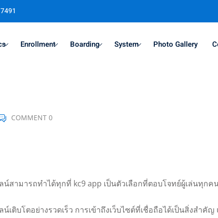
37491
cs
Enrollment
Boarding
System
Photo Gallery
C
Sign in
Sign up
COMMENT 0
Sign in
Don’t have an account?
Sign up
น์สามารถทำได้ทุกที่ kc9 app เป็นตัวเลือกที่ตอบโจทย์ผู้เล่นทุกคน
์เติบโตอย่างรวดเร็ว การเข้าถึงเว็บไซต์ที่เชื่อถือได้เป็นสิ่งสำคัญ