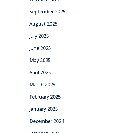
September 2025
August 2025
July 2025
June 2025
May 2025
April 2025
March 2025
February 2025
January 2025
December 2024