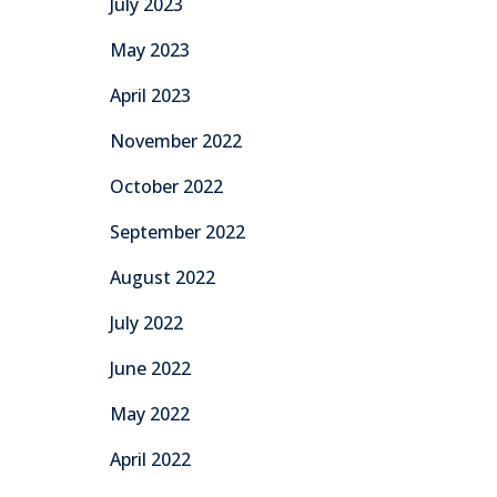
July 2023
May 2023
April 2023
November 2022
October 2022
September 2022
August 2022
July 2022
June 2022
May 2022
April 2022