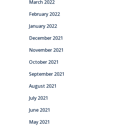
March 2022
February 2022
January 2022
December 2021
November 2021
October 2021
September 2021
August 2021
July 2021
June 2021
May 2021