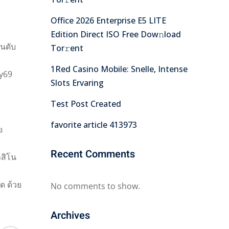
Office 2026 Enterprise E5 LITE
Edition Direct ISO Frее Dow𝚗load
ันดับ
Tоr𝚛ent
1Red Casino Mobile: Snelle, Intense
ay69
Slots Ervaring
Test Post Created
favorite article 413973
ย
Recent Comments
าสิโน
ุด ด้วย
No comments to show.
Archives